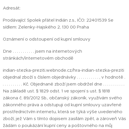
Adresát:
Prodávající: Spolek přátel Indián z.s., IČO: 22401539 Se
sídlem: Zelenky-Hajského 2, 130 00 Praha
Oznámení o odstoupení od kupní smlouvy
Dne . . . . . . . . . . . jsem na internetových
stránkách/internetovém obchodě
indian-stezka-preziti.webnode.cz/hra-indian-stezka-preziti
objednal zboží s číslem objednávky . . . . . . . . . . . , v hodnotě .
. . . . . . . . . . Kč. Objednané zboží jsem obdržel dne . . . . . . . . . . .
Na základě ust. § 1829 odst. 1 ve spojení s ust. § 1818
zákona č. 89/2012 Sb., občanský zákoník, využívám svého
zákonného práva a odstupuji od kupní smlouvy uzavřené
prostřednictvím internetu, která se týká výše uvedeného
zboží, jež Vám s tímto dopisem zasílám zpět, a zároveň Vás
žádám o poukázání kupní ceny a poštovného na můj