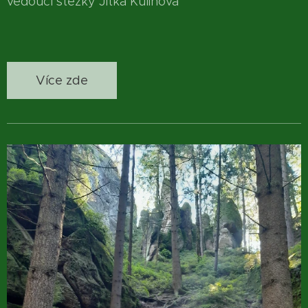
vedoucí stezky Jitka Kulihová
Více zde