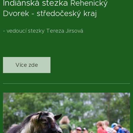
Indiánská stezka
Řehenický
Dvorek - středočeský kraj
- vedoucí stezky Tereza Jirsová
Více zde