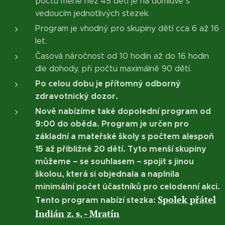
počtu méně než 45 dětí je na domluvě s
vedoucím jednotlivých stezek.
Program je vhodný pro skupiny dětí cca 6 až 16
let.
Časová náročnost od 10 hodin až do 16 hodin
dle dohody, při počtu maximálně 90 dětí.
Po celou dobu je přítomný odborný
zdravotnický dozor.
Nově nabízíme také dopolední program od
9:00 do oběda. Program je určen pro
základní a mateřské školy s počtem alespoň
15 až přibližně 20 dětí. Tyto menší skupiny
můžeme – se souhlasem – spojit s jinou
školou, která si objednala a naplnila
minimální počet účastníků pro celodenní akci.
Spolek přátel
Tento program nabízí stezka:
Indián z. s. - Mratín