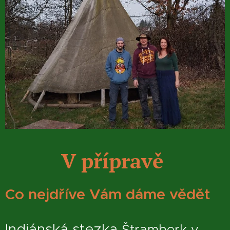
V přípravě
Co nejdříve Vám dáme vědět
Indiánská stezka
Štramberk v