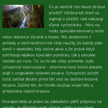
Co je vlastně ten hlavní atribut
přežití? Většina lidí, kteří se
zajímají o přežití, rádi nakupují
různé vychytávky - filtry na
vodu, speciální kávovary, nože
nebo dokonce zbraně a munici. Mé zkušenosti z
armády a záchranářství mě však naučily, že každý plán
končí v okamžiku, kdy začne akce a že právě když
potřebuji nějakou speciální pomůcku, tak ji obvykle
nemám po ruce. To, co mi ale vždy pomohlo, byla
schopnost improvizace - otevřená mysl, která dokáže
přijít s originálním řešením situace. Schopnost přežít
totiž začíná dlouho před tím, než se dostaví krizová
situace. Začíná tím, že člověk otužuje svoje tělo a
překonává vlastní hranice.
Rozvíjení klidu je jeden ze základních pilířů přípravy na
přežití. Je důležité umět zůstat v klidu a používat