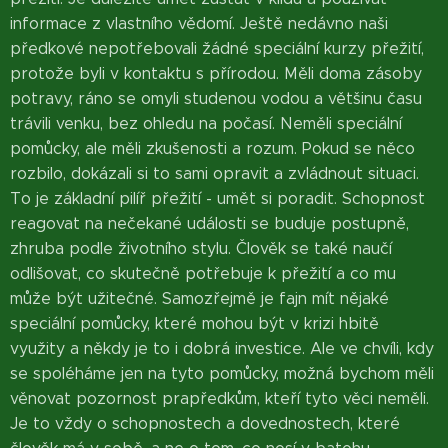
informace z vlastního vědomí. Ještě nedávno naši
předkové nepotřebovali žádné speciální kurzy přežití,
protože byli v kontaktu s přírodou. Měli doma zásoby
potravy, ráno se omyli studenou vodou a většinu času
trávili venku, bez ohledu na počasí. Neměli speciální
pomůcky, ale měli zkušenosti a rozum. Pokud se něco
rozbilo, dokázali si to sami opravit a zvládnout situaci.
To je základní pilíř přežití - umět si poradit. Schopnost
reagovat na nečekané události se buduje postupně,
zhruba podle životního stylu. Člověk se také naučí
odlišovat, co skutečně potřebuje k přežití a co mu
může být užitečné. Samozřejmě je fajn mít nějaké
speciální pomůcky, které mohou být v krizi hbitě
využity a někdy je to i dobrá investice. Ale ve chvíli, kdy
se spoléháme jen na tyto pomůcky, možná bychom měli
věnovat pozornost prapředkům, kteří tyto věci neměli.
Je to vždy o schopnostech a dovednostech, které