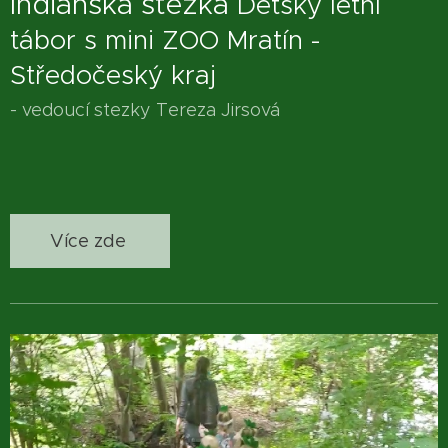
Indiánská stezka
Dětský letní
tábor s mini ZOO Mratín -
Středočeský kraj
- vedoucí stezky Tereza Jirsová
Více zde