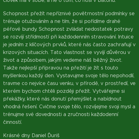
člověk má v sobě, a ne o tom, co nosí v batohu.
Schopnost přežít nepříznivé povětrnostní podmínky se
trénuje otužováním a ne tím, že si pořídíme drahé
péřové bundy. Schopnost zvládat nedostatek potravy
se rozvíjí střídmostí při každodenním stravování. Intuice
je jedním z klíčových prvků, které nás často zachraňují v
krizových situacích. Tato vlastnost se vyvíjí důvěrou v
život a způsobem, jakým vedeme náš běžný život.
Takže nejlepší přípravou na přežití je žít s touto
myšlenkou každý den. Vystavujme svoje tělo nepohodlí,
travme co nejvíce času venku, v přírodě, v prostředí, ve
kterém bychom chtěli později přežít. Vytvářejme si
překážky, které nás donutí přemýšlet a nabídnout
vhodná řešení. Cvičme svoje tělo, rozvíjejme svoji mysl a
trénujme své dovednosti a zručnosti každodenní
činností.
Krásné dny Daniel Ďuriš