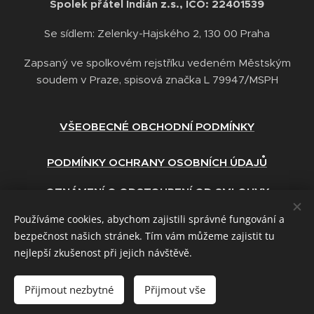
Spolek přátel Indián z.s., IČO: 22401539
Se sídlem: Zelenky-Hajského 2, 130 00 Praha
Zapsaný ve spolkovém rejstříku vedeném Městským
soudem v Praze, spisová značka L 79947/MSPH
VŠEOBECNÉ OBCHODNÍ PODMÍNKY
PODMÍNKY OCHRANY OSOBNÍCH ÚDAJŮ
OZNÁMENÍ O ODSTOUPENÍ OD SMLOUVY
Používáme cookies, abychom zajistili správné fungování a
ZÁSADY POUŽÍVÁNÍ COOKIES
bezpečnost našich stránek. Tím vám můžeme zajistit tu
nejlepší zkušenost při jejich návštěvě.
Přijmout nezbytné
Přijmout vše
www.indian-stezkapreziti.cz
Cookies