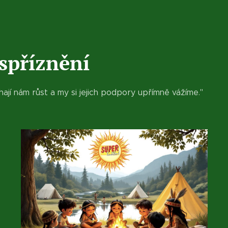
spříznění
máhají nám růst a my si jejich podpory upřímně vážíme."