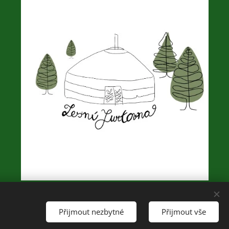
Přijmout nezbytné
Přijmout vše