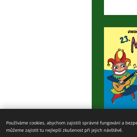
Používáme cookies, abychom zajistili správné fungování a bezp
www.indian-stezkapreziti.cz
můžeme zajistit tu nejlepší zkušenost při jejich návštěvě.
Cookies