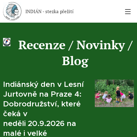
INDIÁN - stezka přežití
Recenze / Novinky /
Blog
Indiánský den v Lesní
Jurtovně na Praze 4:
Dobrodružství, které
čeká v
neděli
20.9.2026
na
malé i velké