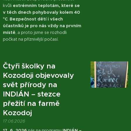
kvůli
extrémním teplotám, které se
v těch dnech pohybovaly kolem 40
°C
.
Bezpečnost dětí i všech
účastníků je pro nás vždy na prvním
místě
, a proto jsme se rozhodli
počkat na příznivější počasí.
Čtyři školky na
Kozodoji objevovaly
svět přírody na
INDIÁN – stezce
přežití na farmě
Kozodoj
17.06.2026
17. 6. 2026
nás na programu
INDIÁN –