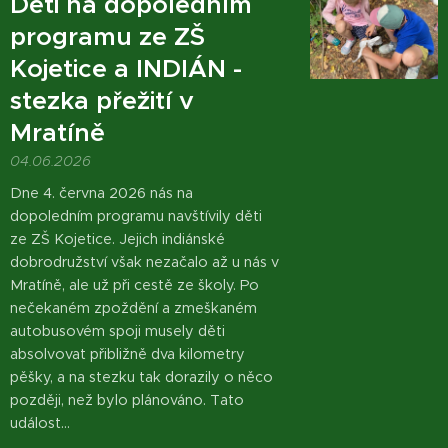
Děti na dopoledním
programu ze ZŠ
Kojetice a INDIÁN -
stezka přežití v
Mratíně
04.06.2026
Dne 4. června 2026 nás na
dopoledním programu navštívily děti
ze ZŠ Kojetice. Jejich indiánské
dobrodružství však nezačalo až u nás v
Mratíně, ale už při cestě ze školy. Po
nečekaném zpoždění a zmeškaném
autobusovém spoji musely děti
absolvovat přibližně dva kilometry
pěšky, a na stezku tak dorazily o něco
později, než bylo plánováno. Tato
událost...