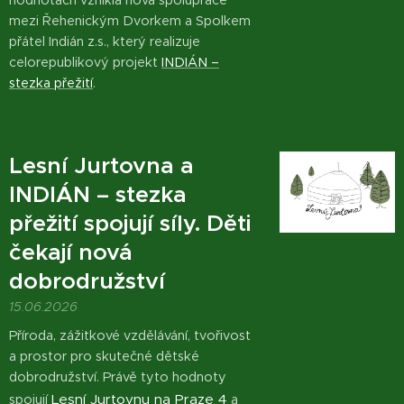
hodnotách vznikla nová spolupráce
mezi Řehenickým Dvorkem a Spolkem
přátel Indián z.s., který realizuje
celorepublikový projekt
INDIÁN –
stezka přežití
.
Lesní Jurtovna a
INDIÁN – stezka
přežití spojují síly. Děti
čekají nová
dobrodružství
15.06.2026
Příroda, zážitkové vzdělávání, tvořivost
a prostor pro skutečné dětské
dobrodružství. Právě tyto hodnoty
Lesní Jurtovnu na Praze 4
spojují
a