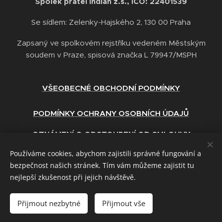
Spolek přátel Indián z.s., IČO: 22401539
Se sídlem: Zelenky-Hajského 2, 130 00 Praha
Zapsaný ve spolkovém rejstříku vedeném Městským
soudem v Praze, spisová značka L 79947/MSPH
VŠEOBECNÉ OBCHODNÍ PODMÍNKY
PODMÍNKY OCHRANY OSOBNÍCH ÚDAJŮ
OZNÁMENÍ O ODSTOUPENÍ OD SMLOUVY
Používáme cookies, abychom zajistili správné fungování a
ZÁSADY POUŽÍVÁNÍ COOKIES
bezpečnost našich stránek. Tím vám můžeme zajistit tu
nejlepší zkušenost při jejich návštěvě.
Přijmout nezbytné
Přijmout vše
www.indian-stezkapreziti.cz
Cookies