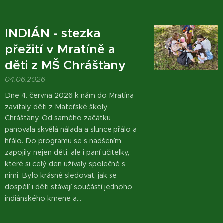
INDIÁN - stezka
přežití v Mratíně a
děti z MŠ Chrášťany
04.06.2026
Dne 4. června 2026 k nám do Mratína
zavítaly děti z Mateřské školy
Chrášťany. Od samého začátku
panovala skvělá nálada a slunce přálo a
hřálo. Do programu se s nadšením
zapojily nejen děti, ale i paní učitelky,
které si celý den užívaly společně s
nimi. Bylo krásné sledovat, jak se
dospělí i děti stávají součástí jednoho
indiánského kmene a...