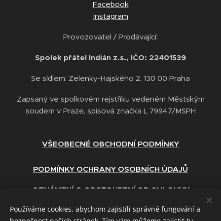
Facebook
Instagram
Provozovatel / Prodávající:
Spolek přátel Indián z.s., IČO: 22401539
Se sídlem: Zelenky-Hajského 2, 130 00 Praha
Zapsaný ve spolkovém rejstříku vedeném Městským
soudem v Praze, spisová značka L 79947/MSPH
VŠEOBECNÉ OBCHODNÍ PODMÍNKY
PODMÍNKY OCHRANY OSOBNÍCH ÚDAJŮ
OZNÁMENÍ O ODSTOUPENÍ OD SMLOUVY
Používáme cookies, abychom zajistili správné fungování a
ZÁSADY POUŽÍVÁNÍ COOKIES
bezpečnost našich stránek. Tím vám můžeme zajistit tu