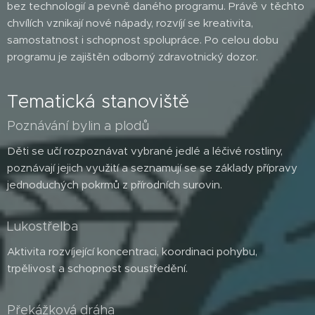
bez technologií a pevně daného programu. Právě v těchto
chvílích vznikají nové nápady, rozvíjí se kreativita,
samostatnost i schopnost spolupráce. Po celou dobu
programu je zajištěn odborný zdravotnický dozor.
Tematická stanoviště
Poznávání bylin a plodů
Děti se učí rozpoznávat vybrané jedlé a léčivé rostliny,
poznávají jejich využití a seznamují se se základy přípravy
jednoduchých pokrmů z přírodních surovin.
Lukostřelba
Aktivita rozvíjející koncentraci, koordinaci pohybu,
trpělivost a schopnost soustředění.
Překážková dráha