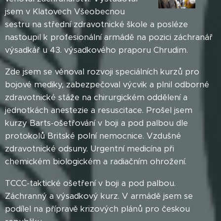
jsem v Klatovech Všeobecnou
sestru na střední zdravotnické škole a posléze
nastoupil k profesionální armádě na pozici záchranář
výsadkář u 43. výsadkového praporu Chrudim.
Zde jsem se věnoval rozvoji speciálních kurzů pro
bojové mediky, zabezpečoval výcvik a plnil odborné
zdravotnické stáže na chirurgickém oddělení a
jednotkách anestezie a resuscitace. Prošel jsem
kurzy Barts-ošetřování v boji a pod palbou dle
protokolů Britské polní nemocnice. Vzdušné
zdravotnické odsuny. Urgentní medicína při
chemickém biologickém a radiačním ohrožení.
TCCC-taktické ošetření v boji a pod palbou.
Záchranný a výsadkový kurz. V armádě jsem se
podílel na přípravě krizových plánů pro českou