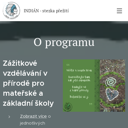
INDIÁN - stezka přežití
O programu
Zážitkové
vzdělávání v
přírodě pro
mateřské a
základní školy
Zobrazit více
o
jednotlivých