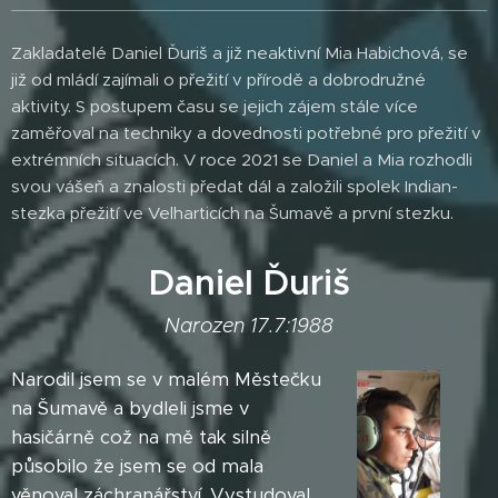
Zakladatelé Daniel Ďuriš a již neaktivní Mia Habichová, se
již od mládí zajímali o přežití v přírodě a dobrodružné
aktivity. S postupem času se jejich zájem stále více
zaměřoval na techniky a dovednosti potřebné pro přežití v
extrémních situacích. V roce 2021 se Daniel a Mia rozhodli
svou vášeň a znalosti předat dál a založili spolek Indian-
stezka přežití ve Velharticích na Šumavě a první stezku.
Daniel Ďuriš
Narozen 17.7:1988
Narodil jsem se v malém Městečku
na Šumavě a bydleli jsme v
hasičárně což na mě tak silně
působilo že jsem se od mala
věnoval záchranářství. Vystudoval