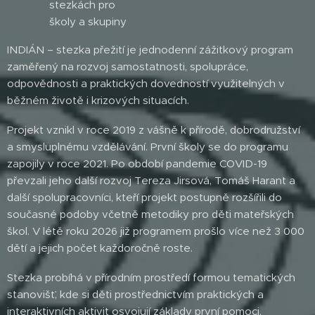
stezkách pro
školy a skupiny
INDIÁN – stezka přežití je jednodenní zážitkový program
zaměřený na rozvoj samostatnosti, spolupráce,
odpovědnosti a praktických dovedností využitelných v
běžném životě i krizových situacích.
Projekt vznikl v roce 2019 z vášně k přírodě, dobrodružství
a smysluplnému vzdělávání. První školy se do programu
zapojily v roce 2021. Po období pandemie COVID-19
převzali jeho další rozvoj Tereza Jirsová, Tomáš Harant a
další spolupracovníci, kteří projekt postupně rozšířili do
současné podoby včetně metodiky pro děti mateřských
škol. V létě roku 2026 již programem prošlo více než 3 000
dětí a jejich počet každoročně roste.
Stezka probíhá v přírodním prostředí formou tematických
stanovišť, kde si děti prostřednictvím praktických a
interaktivních aktivit osvojují základy první pomoci,