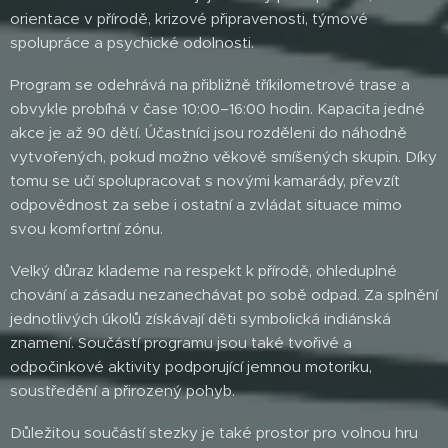
orientace v přírodě, krizové připravenosti, týmové
spolupráce a psychické odolnosti.
Program se odehrává na přibližně tříkilometrové trase a
obvykle probíhá v čase 10:00–16:00 hodin. Kapacita jedné
akce je až 90 dětí. Účastníci jsou rozděleni do náhodně
vytvořených, pokud možno věkově smíšených skupin. Díky
tomu se učí spolupracovat s novými kamarády, převzít
odpovědnost za sebe i ostatní a zvládat situace mimo
svou komfortní zónu.
Velký důraz klademe na respekt k přírodě, ohleduplné
chování a zásadu nezanechávat po sobě odpad. Za splnění
jednotlivých úkolů získávají děti symbolická indiánská
znamení. Součástí programu jsou také tvořivé a
odpočinkové aktivity podporující jemnou motoriku,
soustředění a přirozený pohyb.
Důležitou součástí stezky je také prostor pro volnou hru