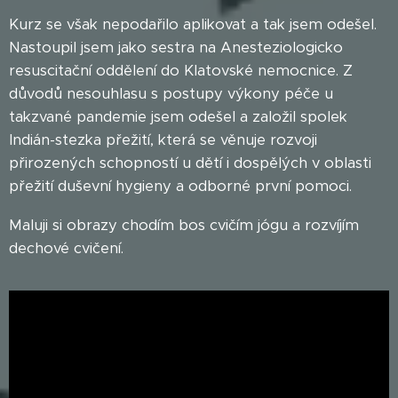
Kurz se však nepodařilo aplikovat a tak jsem odešel.
Nastoupil jsem jako sestra na Anesteziologicko
resuscitační oddělení do Klatovské nemocnice. Z
důvodů nesouhlasu s postupy výkony péče u
takzvané pandemie jsem odešel a založil spolek
Indián-stezka přežití, která se věnuje rozvoji
přirozených schopností u dětí i dospělých v oblasti
přežití duševní hygieny a odborné první pomoci.
Maluji si obrazy chodím bos cvičím jógu a rozvíjím
dechové cvičení.