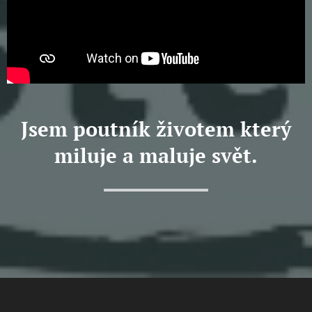
Jsem poutník životem který
miluje a maluje svět.