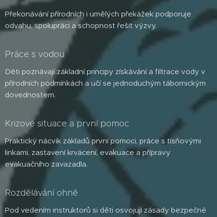
Překonávání přírodních i umělých překážek podporuje
odvahu, spolupráci a schopnost řešit výzvy.
Práce s vodou
Děti poznávají základní principy získávání a filtrace vody v
přírodních podmínkách a učí se jednoduchým tábornickým
dovednostem.
Krizové situace a první pomoc
Praktický nácvik základů první pomoci, práce s tísňovými
linkami, zastavení krvácení, evakuace a přípravy
evakuačního zavazadla.
Rozdělávání ohně
Pod vedením instruktorů si děti osvojují zásady bezpečné