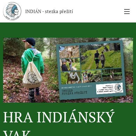
INDIÁN - stezka přežití
HRA INDIÁNSKÝ
VAK