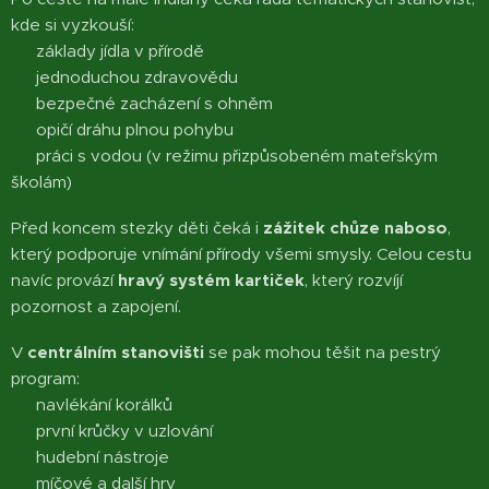
kde si vyzkouší:
🍎 základy jídla v přírodě
🩹 jednoduchou zdravovědu
🔥 bezpečné zacházení s ohněm
🐒 opičí dráhu plnou pohybu
💧 práci s vodou (v režimu přizpůsobeném mateřským
školám)
Před koncem stezky děti čeká i
zážitek chůze naboso
,
který podporuje vnímání přírody všemi smysly. Celou cestu
navíc provází
hravý systém kartiček
, který rozvíjí
pozornost a zapojení.
V
centrálním stanovišti
se pak mohou těšit na pestrý
program:
✨ navlékání korálků
🪢 první krůčky v uzlování
🥁 hudební nástroje
⚽ míčové a další hry