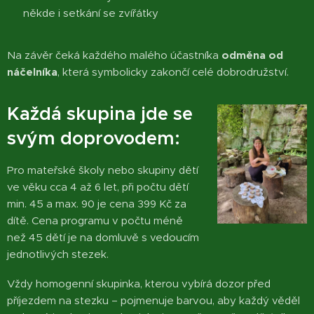
🐾 někde i setkání se zvířátky
Na závěr čeká každého malého účastníka
odměna od
náčelníka
, která symbolicky zakončí celé dobrodružství.
Každá skupina jde se
svým doprovodem:
Pro mateřské školy nebo skupiny dětí
ve věku cca 4 až 6 let, při počtu dětí
min. 45 a max. 90 je cena 399 Kč za
dítě. Cena programu v počtu méně
než 45 dětí je na domluvě s vedoucím
jednotlivých stezek.
Vždy homogenní skupinka, kterou vybírá dozor před
příjezdem na stezku – pojmenuje barvou, aby každý věděl