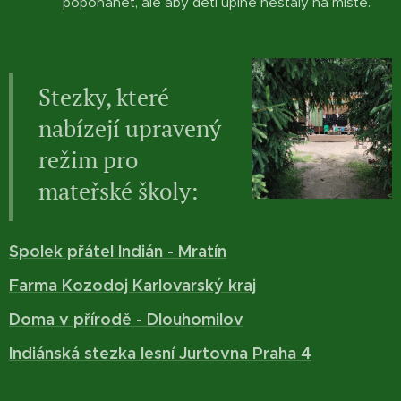
popohánět, ale aby děti úplně nestály na místě.
Stezky, které
nabízejí upravený
režim pro
mateřské školy:
Spolek přátel Indián - Mratín
Farma Kozodoj Karlovarský kraj
Doma v přírodě - Dlouhomilov
Indiánská stezka lesní Jurtovna Praha 4