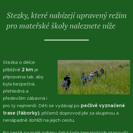
Stezky, které nabízejí upravený režim
pro mateřské školy naleznete
níže 👇
Stezka o délce
2 km
přibližně
je
připravena tak, aby
byla bezpečná,
přehledná a
především zábavná i
pečlivě vyznačené
pro ty nejmenší. Děti se vydávají po
trase (fáborky)
, přičemž doprovod jde za skupinou a
nenápadně dohlíží na jejich cestu.
Po cestě na malé indiány čeká řada tematických stanovišť,