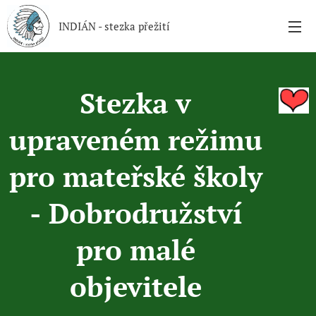
INDIÁN - stezka přežití
Stezka v
upraveném režimu
pro mateřské školy
- D
obrodružství
pro malé
objevitele