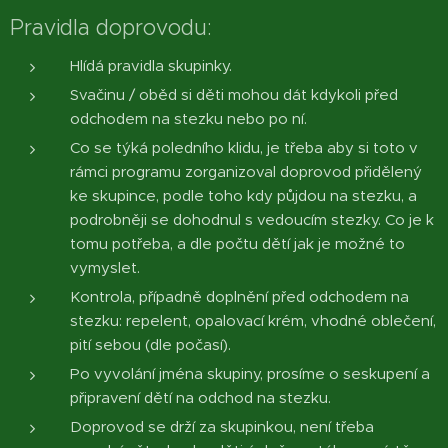
Pravidla doprovodu:
Hlídá pravidla skupinky.
Svačinu / oběd si děti mohou dát kdykoli před
odchodem na stezku nebo po ní.
Co se týká poledního klidu, je třeba aby si toto v
rámci programu zorganizoval doprovod přidělený
ke skupince, podle toho kdy půjdou na stezku, a
podrobněji se dohodnul s vedoucím stezky. Co je k
tomu potřeba, a dle počtu dětí jak je možné to
vymyslet.
Kontrola, případně doplnění před odchodem na
stezku: repelent, opalovací krém, vhodné oblečení,
pití sebou (dle počasí).
Po vyvolání jména skupiny, prosíme o seskupení a
připravení dětí na odchod na stezku.
Doprovod se drží za skupinkou, není třeba