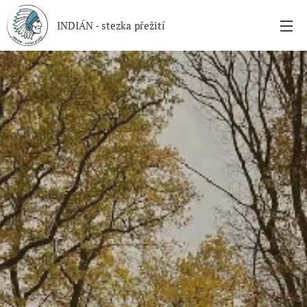
INDIÁN - stezka přežití