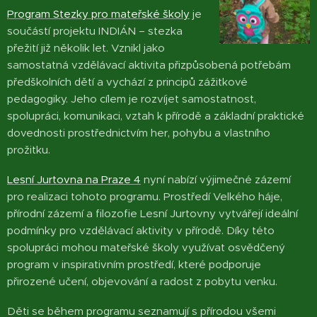
Program Stezky pro mateřské školy
je
součástí projektu INDIÁN – stezka
přežití již několik let. Vznikl jako
samostatná vzdělávací aktivita přizpůsobená potřebám
předškolních dětí a vychází z principů zážitkové
pedagogiky. Jeho cílem je rozvíjet samostatnost,
spolupráci, komunikaci, vztah k přírodě a základní praktické
dovednosti prostřednictvím her, pohybu a vlastního
prožitku.
Lesní Jurtovna na Praze 4
nyní nabízí výjimečné zázemí
pro realizaci tohoto programu. Prostředí Velkého háje,
přírodní zázemí a filozofie Lesní Jurtovny vytvářejí ideální
podmínky pro vzdělávací aktivity v přírodě. Díky této
spolupráci mohou mateřské školy využívat osvědčený
program v inspirativním prostředí, které podporuje
přirozené učení, objevování a radost z pobytu venku.
Děti se během programu seznamují s přírodou všemi