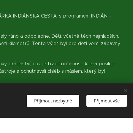
ONÁRKA INDIÁNSKÁ CESTA, s programem INDIÁN -
aly ráno a odpoledne. Děti, včetně těch nejmladších,
ěti kilometrů. Tento výlet byl pro děti velmi zábavný
přátelství, což je tradiční činnost, která posiluje
stroje a ochutnávali chléb s máslem, který byl
vytváření krásné atmosféry mezi účastníky. Den byl
dětem za účast na tomto nezapomenutelném
Přijmout nezbytné
Přijmout vše