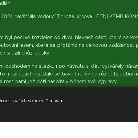
diáni!
a 2024 navštívila vedoucí Tereza Jirsová LETNÍ KEMP K
.
 byl pečlivě rozdělen do dvou hlavních částí, které se kon
putování lesem, které se protáhlo na celkovou vzdálenost p
h si užili chůzi bosky.
odchodem na stezku i po návratu si děti vytvářely náramky 
 mezi účastníky. Dále se bavili hraním na různé hudební ná
 rostlinami, jež děti nasbíraly během své výpravy.
lný příjemných zážitků a aktivních her, které přispívaly k 
ečnost našich stránek. Tím vám
ním v přátelském kruhu, při kterém náčelník předal dar 