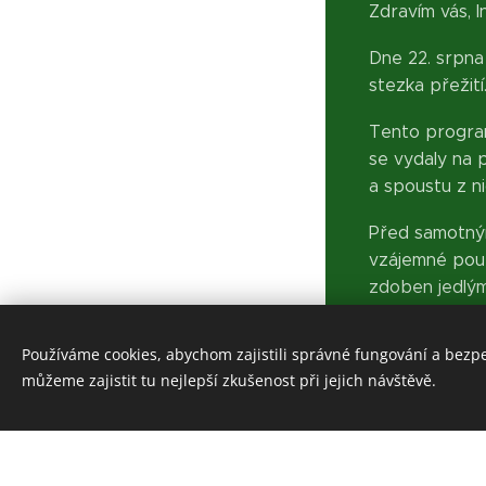
Zdravím vás, In
Dne 22. srpn
stezka přežití
Tento program
se vydaly na 
a spoustu z nic
Před samotným 
vzájemné pouto
zdoben jedlými
Celý den byl p
Používáme cookies, abychom zajistili správné fungování a bezp
uzavřen louče
www.indian-stezkapreziti.cz
můžeme zajistit tu nejlepší zkušenost při jejich návštěvě.
programu.
Cookies
In lakéš