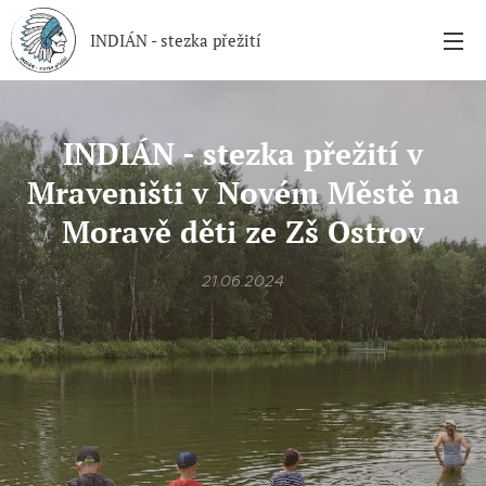
INDIÁN - stezka přežití
INDIÁN - stezka přežití v
Mraveništi v Novém Městě na
Moravě děti ze Zš Ostrov
21.06.2024