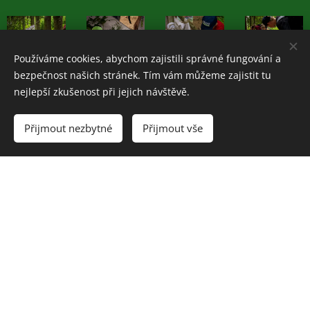
Používáme cookies, abychom zajistili správné fungování a
bezpečnost našich stránek. Tím vám můžeme zajistit tu
nejlepší zkušenost při jejich návštěvě.
Přijmout nezbytné
Přijmout vše
Share