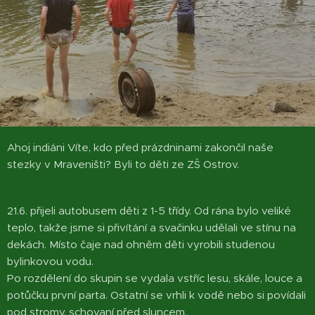
Ahoj indiáni Víte, kdo před prázdninami zakončil naše
stezky v Mraveništi? Byli to děti ze ZŠ Ostrov.
21.6. přijeli autobusem děti z 1-5 třídy. Od rána bylo veliké
teplo, takže jsme si přivítání a svačinku udělali ve stínu na
dekách. Místo čaje nad ohněm děti vyrobili studenou
bylinkovou vodu.
Po rozdělení do skupin se vydala vstříc lesu, skále, louce a
potůčku první parta. Ostatní se vrhli k vodě nebo si povídali
pod stromy, schovaní před sluncem.