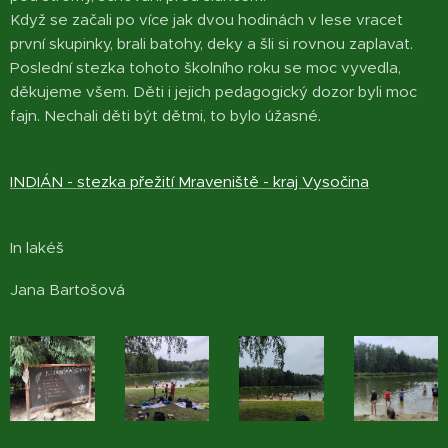
Když se začali po více jak dvou hodinách v lese vracet
první skupinky, brali batohy, deky a šli si rovnou zaplavat.
Poslední stezka tohoto školního roku se moc vyvedla,
děkujeme všem. Děti i jejich pedagogický dozor byli moc
fajn. Nechali děti být dětmi, to bylo úžasné.
INDIÁN - stezka přežití Mraveniště - kraj Vysočina
In lakéš
Jana Bartošová