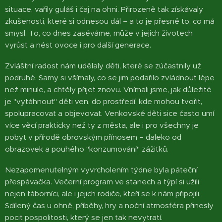
situace, vařily guláš i čaj na ohni. Přirozeně tak získávaly
zkušenosti, které si odnesou dál – a to je přesně to, co má
smysl. To, co dnes zaséváme, může v jejich životech
vyrůst a nést ovoce i pro další generace.
Zvláštní radost nám udělaly děti, které se zúčastnily už
podruhé. Samy si všímaly, co se jim podařilo zvládnout lépe
než minule, a chtěly přijet znovu. Vnímali jsme, jak důležité
je "vytáhnout" děti ven, do prostředí, kde mohou tvořit,
spolupracovat a objevovat. Venkovské děti sice často umí
více věcí prakticky než ty z města, ale i pro všechny je
pobyt v přírodě obrovským přínosem – daleko od
obrazovek a pouhého "konzumování" zážitků.
Nezapomenutelným vyvrcholením týdne byla páteční
přespávačka. Večerní program ve stanech a týpí si užili
nejen táborníci, ale i jejich rodiče, kteří se k nám připojili.
Sdílený čas u ohně, příběhy, hry a noční atmosféra přinesly
pocit pospolitosti, který se jen tak nevytratí.