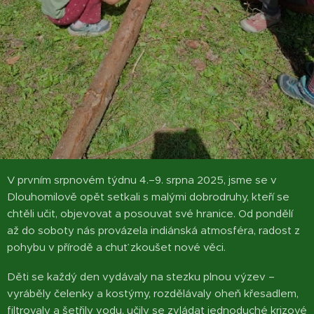
V prvním srpnovém týdnu 4.–9. srpna 2025, jsme se v
Dlouhomilově opět setkali s malými dobrodruhy, kteří se
chtěli učit, objevovat a posouvat své hranice. Od pondělí
až do soboty nás provázela indiánská atmosféra, radost z
pohybu v přírodě a chuť zkoušet nové věci.
Děti se každý den vydávaly na stezku plnou výzev –
vyráběly čelenky a kostýmy, rozdělávaly oheň křesadlem,
filtrovaly a šetřily vodu, učily se zvládat jednoduché krizové