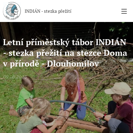
INDIÁN - stezka přežití
Letní příměstský tábor INDIÁN
- stezka přežití na stezce Doma
v přírodě - Dlouhomilov
09.08.2025