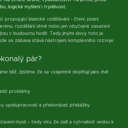
u, logické myšlení i trpělivost.
propojující klasické vzdělávání - čtení, psaní,
 terénu, rozdělání ohně nebo jen obyčejné zasazení
 v budoucnu hodit. Tedy jinými slovy, toto je
 kde se zábava stává nástrojem komplexního rozvoje.
okonalý pár?
e blíž, zjistíme, že se vzájemně doplňují jako dvě
řešit problémy.
totu, spolupracovat a překonávat překážky.
vení mysli – tedy víru, že úsilí a vytrvalost vedou k