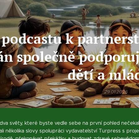
podcastu k partnerst
án společně podporuj
dětí a mlá
29.01.2026
 dva světy, které byste vedle sebe na první pohled nečeka
 několika slovy spolupráci vydavatelství Turpress s projekt
rodě, překonávat překážky a budovat zdravé sebevědomí. 