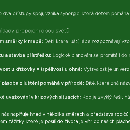
o dva přístupy spojí, vzniká synergie, která dětem pomáhá
íklady propojení obou světů
misměrky k mapě:
Děti, které luští, lépe rozpoznávají vzo
u a stavba přístřešku:
Logické plánování se promítá i do r
vost u křížovky = trpělivost u ohně:
Vytrvalost je univerz
í zásoba z luštění pomáhá v přírodě:
Dítě, které zná názvy
ké uvažování v krizových situacích:
Kdo je zvyklý řešit há
nás naplňuje hned v několika směrech a představa rodičů, kte
m zážitky, které je posílí do života je vítr do našich plach