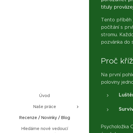
tituly prováze
Tento příběh j
počítání s pr
stromu. Každo
pozvánka do s
Proč kří
Na první pohle
poloviny jedno
Luště
Úvod
Naše práce
Surviv
Recenze / Novinky / Blog
Psycholožka Ca
Hledáme nové vedoucí