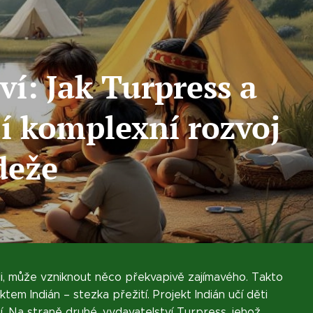
ví: Jak Turpress a
í komplexní rozvoj
deže
li, může vzniknout něco překvapivě zajímavého. Takto
em Indián – stezka přežití. Projekt Indián učí děti
Na straně druhé, vydavatelství Turpress, j
ehož