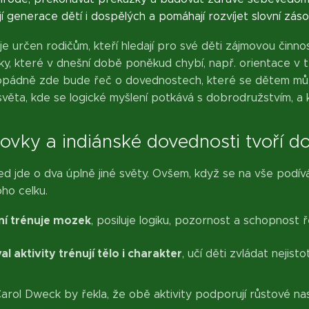
jí generace dětí i dospělých a pomáhají rozvíjet slovní zásob
e určen rodičům, kteří hledají pro své děti zájmovou činnost 
vky, které v dnešní době poněkud chybí, např. orientace v
pádně zde bude řeč o dovednostech, které se dětem můžou
věta, kde se logické myšlení potkává s dobrodružstvím, a
žovky a indiánské dovednosti tvoří d
d jde o dva úplně jiné světy. Ovšem, když se na vše podívám
ho celku.
ní trénuje mozek
, posiluje logiku, pozornost a schopnost 
al aktivity trénují tělo i charakter
, učí děti zvládat nejis
rol Dweck by řekla, že obě aktivity podporují růstové nasta