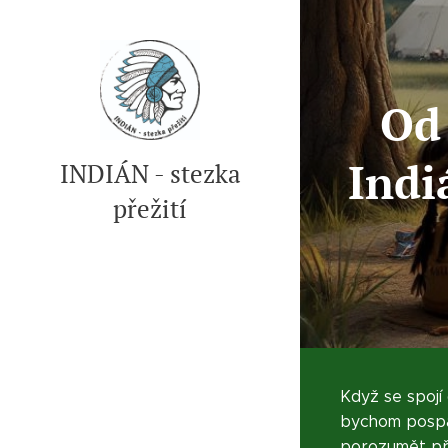
Od 
Indi
INDIÁN - stezka
přežití
Když se spojí
bychom pospali
porozumět pří