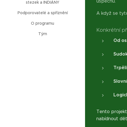
úspěchu.
stezek a INDIÁNY
Podporovatelé a spříznění
A když se tyt
O programu
Konkrétní př
Tým
Od os
Sudok
Trpěli
Slovn
Logic
Tento projekt 
nabídnout děte