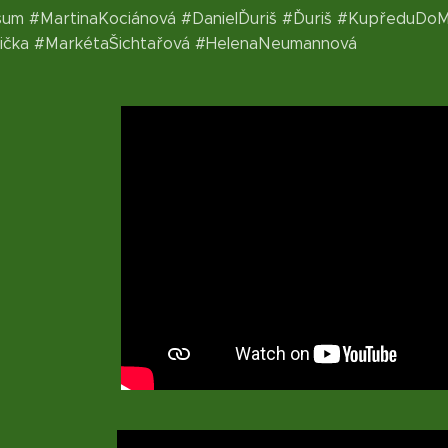
sum #MartinaKociánová #DanielĎuriš #Ďuriš #KupředuDoMi
vička #MarkétaŠichtařová #HelenaNeumannová