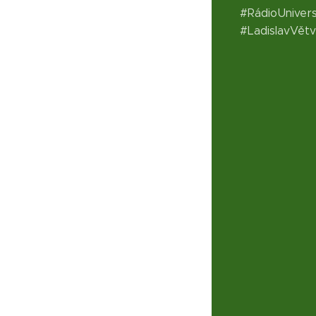
#RádioUniver
#LadislavVět