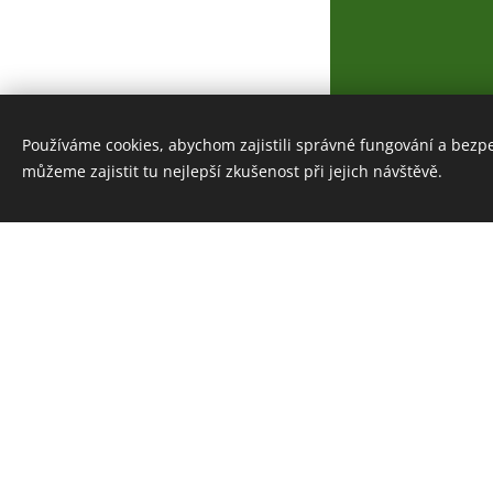
Používáme cookies, abychom zajistili správné fungování a bezp
www.indian-stezkapreziti.cz
můžeme zajistit tu nejlepší zkušenost při jejich návštěvě.
Cookies