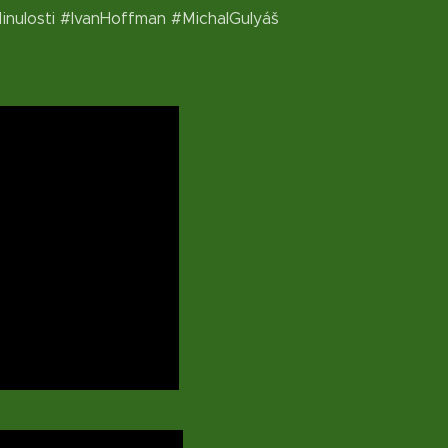
nulosti #IvanHoffman #MichalGulyáš