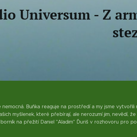
io Universum - Z ar
ste
e nemocná. Buňka reaguje na prostředí a my jsme vytvořili 
ašich myšlenek, které přebírají, ale nerozumí jim, nevědí, že 
borník na přežití Daniel "Aladim" Ďuriš v rozhovoru pro po