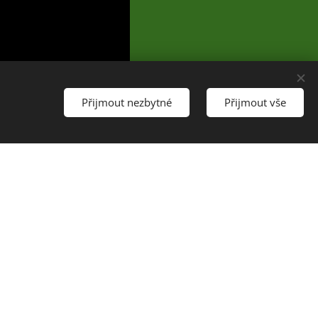
Přijmout nezbytné
Přijmout vše