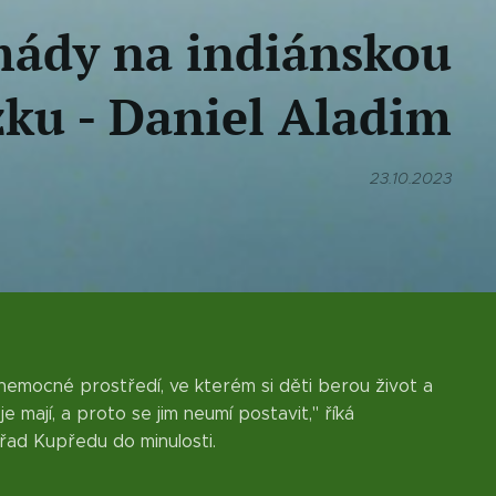
mády na indiánskou
zku - Daniel Aladim
23.10.2023
nemocné prostředí, ve kterém si děti berou život a
je mají, a proto se jim neumí postavit," říká
řad Kupředu do minulosti.