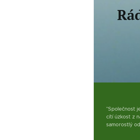
Rád
"Společnost j
cítí úzkost z n
samorostlý od