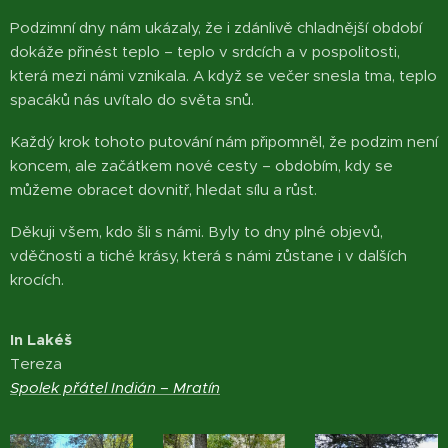
Podzimní dny nám ukázaly, že i zdánlivě chladnější období
dokáže přinést teplo – teplo v srdcích a v pospolitosti,
která mezi námi vznikala. A když se večer snesla tma, teplo
spacáků nás uvítalo do světa snů.
Každý krok tohoto putování nám připomněl, že podzim není
koncem, ale začátkem nové cesty – obdobím, kdy se
můžeme obracet dovnitř, hledat sílu a růst.
Děkuji všem, kdo šli s námi. Byly to dny plné objevů,
vděčnosti a tiché krásy, která s námi zůstane i v dalších
krocích.
In Lakéš
Tereza
Spolek přátel Indián – Mratín