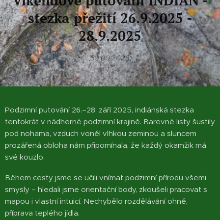
Víkendové putování INDIÁN -
stezka přežití 26.9.2025 -
28.9.2025
30.09.2025
Podzimní putování 26.–28. září 2025, indiánská stezka
tentokrát v nádherné podzimní krajině. Barevné listy šustily
pod nohama, vzduch voněl vlhkou zeminou a sluncem
prozářená obloha nám připomínala, že každý okamžik má
své kouzlo.
Během cesty jsme se učili vnímat podzimní přírodu všemi
smysly – hledali jsme orientační body, zkoušeli pracovat s
mapou i vlastní intuicí. Nechybělo rozdělávání ohně,
příprava teplého jídla.