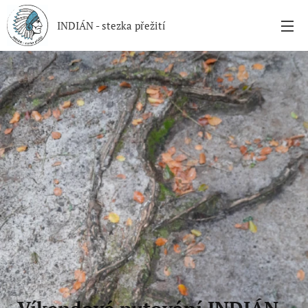
INDIÁN - stezka přežití