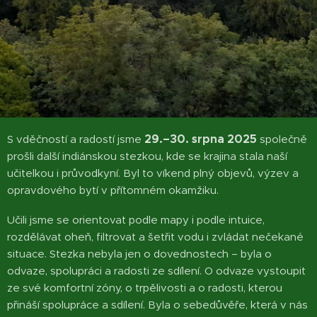
29.–30. srpna 2025
S vděčností a radostí jsme
společně
prošli další indiánskou stezkou, kde se krajina stala naší
učitelkou i průvodkyní. Byl to víkend plný objevů, výzev a
opravdového bytí v přítomném okamžiku.
Učili jsme se orientovat podle mapy i podle intuice,
rozdělávat oheň, filtrovat a šetřit vodu i zvládat nečekané
situace. Stezka nebyla jen o dovednostech – byla o
odvaze, spolupráci a radosti ze sdílení. O odvaze vystoupit
ze své komfortní zóny, o trpělivosti a o radosti, kterou
přináší spolupráce a sdílení. Byla o sebedůvěře, která v nás