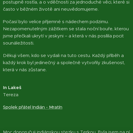
postupně rostla, a o vděčnosti za jednoduché věci, které si
často v běžném životě ani neuvědomujeme.
Počasí bylo velice příjemné s nádechem podzimu.
Nezapomenutelným zážitkem se stala noční bouře, kterou
jsme přečkali ukrytí v jeskyni – a která v nás posílila pocit
sounáležitosti.
Děkuji všem, kdo se vydali na tuto cestu. Každý příběh a
každý krok byl jedinečný a společně vytvořily zkušenost,
která v nás zůstane.
In Lakeš
Tereza
Spolek přátel Indián - Mratín
Moc doporučuji indiánskou stezku s Terkou. Byla jsem na ní